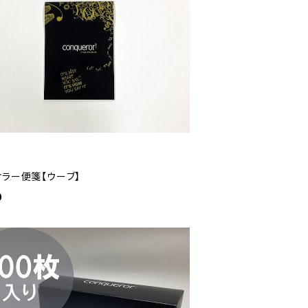
ケラー便箋【ウーブ】
0