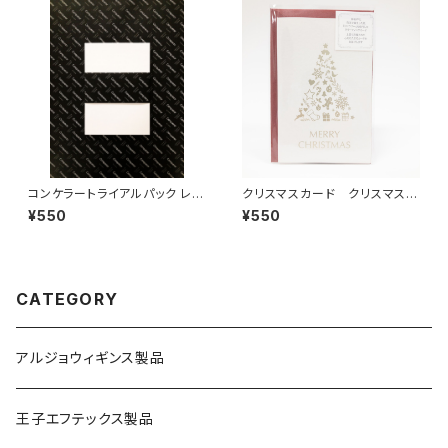
コンケラートライアルパック レイ
クリスマスカード クリスマスツ
ドN【A5】
リー
¥550
¥550
CATEGORY
アルジョウィギンス製品
王子エフテックス製品