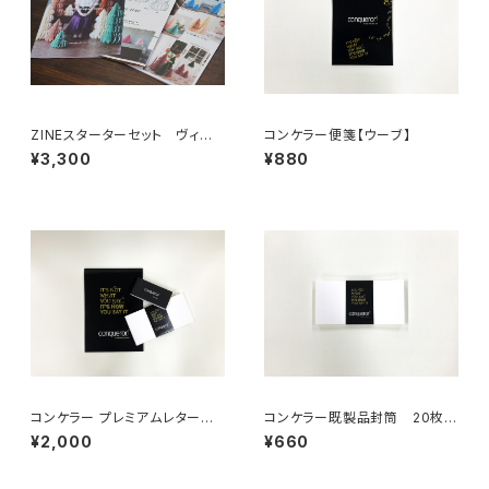
ZINEスターターセット ヴィン
コンケラー便箋【ウーブ】
テージ
¥3,300
¥880
コンケラー プレミアムレターセッ
コンケラー既製品封筒 20枚入
ト【レイド】
り【DLサイズ】
¥2,000
¥660